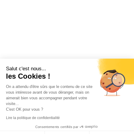
T+33 (0)4 74 23 93 30
Lons-le-Saunier
T+33 (0)3 84 24 29 60
Villefranche-Sur-Saône
T+33 (0)4 74 65 41 75
Mâcon
T+33 (0)3 85 34 96 00
Salut c'est nous...
les Cookies !
On a attendu d'être sûrs que le contenu de ce site
Mentions légales
–
Gestion des cookies
–
Création
vous intéresse avant de vous déranger, mais on
Site internet
aimerait bien vous accompagner pendant votre
© degeneve-toyota.fr – Tous droits réservés.
visite...
C'est OK pour vous ?
Lire la politique de confidentialité
Consentements certifiés par