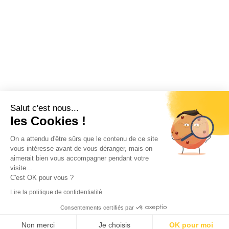
Lons-le-Saunier
T+33 (0)3 84 24 29 60
Villefranche-Sur-Saône
T+33 (0)4 74 65 41 75
Mâcon
T+33 (0)3 85 34 96 00
Salut c'est nous...
les Cookies !
On a attendu d'être sûrs que le contenu de ce site
Mentions légales
–
Gestion des cookies
–
Création
vous intéresse avant de vous déranger, mais on
Site internet
aimerait bien vous accompagner pendant votre
© degeneve-toyota.fr – Tous droits réservés.
visite...
C'est OK pour vous ?
Lire la politique de confidentialité
Consentements certifiés par
Non merci
Je choisis
OK pour moi